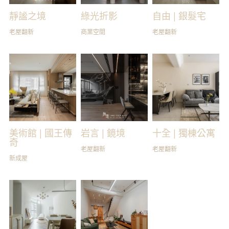
靜謐之境
綠光折影
自由 | 銀髮宅
老屋翻新
商業空間
老屋翻新
美術館 | 國王傳
岩言 | 鏡境
十全 | 獨棟公寓
奇
老屋翻新
老屋翻新
新成屋