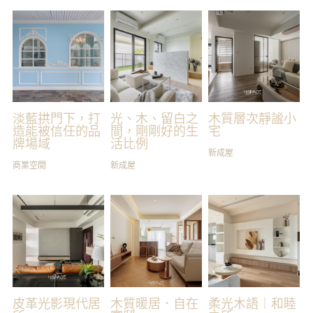
淡藍拱門下，打
光、木、留白之
木質層次靜謐小
造能被信任的品
間，剛剛好的生
宅
牌場域
活比例
新成屋
商業空間
新成屋
皮革光影現代居
木質暖居．自在
柔光木語｜和睦