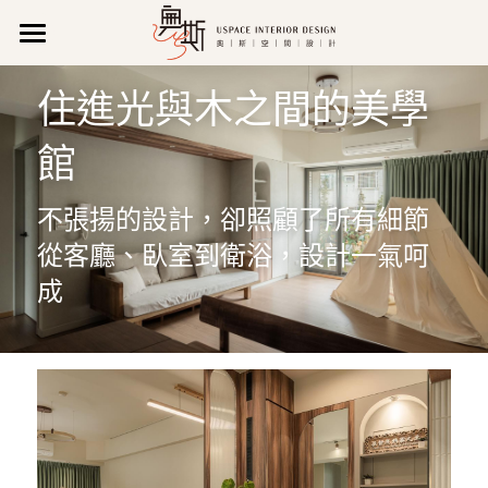
關 於 我 們
住進光與木之間的美學
作品集
公司理念
館
公司特色
聯 絡 我 們
所有作品
不張揚的設計，卻照顧了所有細節
新聞報導
新成屋
營業資訊
搜索
從客廳、臥室到衛浴，設計一氣呵
影音專區
商業空間
維修/售後服務
07 971 0520
成
uspace666@gmail.com
獲獎紀錄
老屋翻新
預約諮詢
專業執照
輕裝潢
LINE諮詢