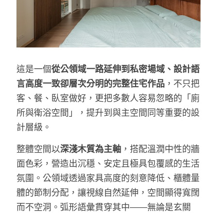
這是一個
從公領域一路延伸到私密場域、設計語
言高度一致卻層次分明的完整住宅作品
，不只把
客、餐、臥室做好，更把多數人容易忽略的「廁
所與衛浴空間」，提升到與主空間同等重要的設
計層級。
整體空間以
深淺木質為主軸
，搭配溫潤中性的牆
面色彩，營造出沉穩、安定且極具包覆感的生活
氛圍。公領域透過家具高度的刻意降低、櫃體量
體的節制分配，讓視線自然延伸，空間顯得寬闊
而不空洞。弧形語彙貫穿其中——無論是玄關