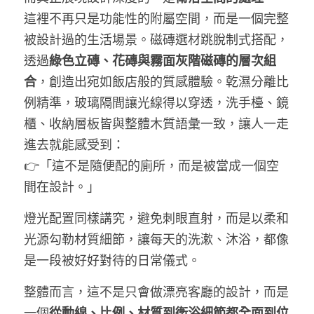
這裡不再只是功能性的附屬空間，而是一個完整
被設計過的生活場景。磁磚選材跳脫制式搭配，
透過
綠色立磚、花磚與霧面灰階磁磚的層次組
合
，創造出宛如飯店般的質感體驗。乾濕分離比
例精準，玻璃隔間讓光線得以穿透，洗手檯、鏡
櫃、收納層板皆與整體木質語彙一致，讓人一走
進去就能感受到：
👉「這不是隨便配的廁所，而是被當成一個空
間在設計。」
燈光配置同樣講究，避免刺眼直射，而是以柔和
光源勾勒材質細節，讓每天的洗漱、沐浴，都像
是一段被好好對待的日常儀式。
整體而言，這不是只會做漂亮客廳的設計，而是
一個
從動線、比例、材質到衛浴細節都全面到位