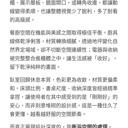
櫃、展示層板、鏡面開口，或轉角收邊，都讓動
線變得柔順，也讓整體視覺少了銳利，多了耐看
的高級感。
餐廚空間在機能與美感之間取得極佳平衡。廚具
線條乾淨俐落，材質轉換細膩，透過地坪變化自
然界定場域，卻不切斷空間連續性；電器與收納
被完整整合進櫃體之中，讓生活感被「收好」，
留下乾淨純粹的畫面。
臥室回歸休息本質，色彩更為收斂，材質更偏柔
和。床頭比例、書桌尺度、收納深度皆經過精準
拿捏，讓使用者在其中感受到的是「剛剛好」的
安心，而非刻意堆砌的設計感。這是一種住久了
會更懂、越看越舒服的空間節奏。
而真正展現設計深度的，是
衛浴空間的處理
。