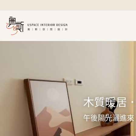
木質暖居
午後陽光灑進來