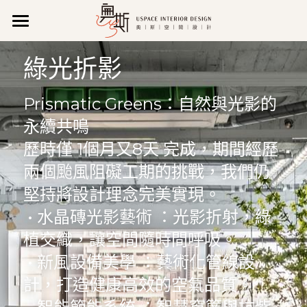
關 於 我 們
綠光折影
作品集
公司理念
Prismatic Greens：自然與光影的
公司特色
聯 絡 我 們
所有作品
永續共鳴
新聞報導
新成屋
營業資訊
搜索
歷時僅 1個月又8天 完成，期間經歷
兩個颱風阻礙工期的挑戰，我們仍
影音專區
商業空間
維修/售後服務
07 971 0520
堅持將設計理念完美實現。
uspace666@gmail.com
獲獎紀錄
老屋翻新
預約諮詢
 • 水晶磚光影藝術 ：光影折射，綠
專業執照
植交織，讓空間隨時間呼吸。
輕裝潢
 • 新風設備美學 ：藝術化管線設
LINE諮詢
計，打造健康高效的空氣品質。