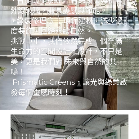
 • 智能節能系統 ：智慧窗簾與抗紫
外線玻璃，兼具美感與節能。
 • 綠裝修理念 ：環保建材，減少過
度裝飾，回歸永續自然。
挑戰重重，我們依然完成一個充滿
生命力的空間設計。設計，不只是
美，更是我們對 未來與自然的共
鳴！
 Prismatic Greens，讓光與綠意啟
發每個靈感時刻！