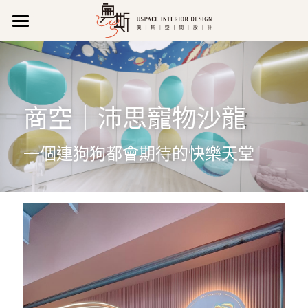
關 於 我 們
作品集
公司理念
商空｜沛思寵物沙龍
公司特色
聯 絡 我 們
所有作品
新聞報導
新成屋
營業資訊
搜索
一個連狗狗都會期待的快樂天堂
影音專區
商業空間
維修/售後服務
07 971 0520
uspace666@gmail.com
獲獎紀錄
老屋翻新
預約諮詢
專業執照
輕裝潢
LINE諮詢