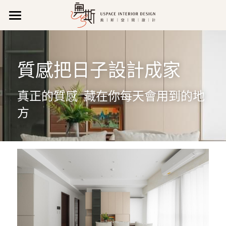
關 於 我 們
作品集
公司理念
質感把日子設計成家
公司特色
聯 絡 我 們
所有作品
真正的質感  藏在你每天會用到的地
新聞報導
新成屋
營業資訊
搜索
方
影音專區
商業空間
維修/售後服務
07 971 0520
uspace666@gmail.com
獲獎紀錄
老屋翻新
預約諮詢
專業執照
輕裝潢
LINE諮詢