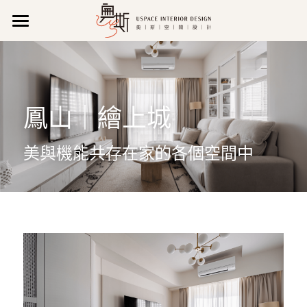
關 於 我 們
作品集
公司理念
鳳山｜繪上城
公司特色
聯 絡 我 們
所有作品
新聞報導
新成屋
營業資訊
搜索
美與機能共存在家的各個空間中
影音專區
商業空間
維修/售後服務
07 971 0520
uspace666@gmail.com
獲獎紀錄
老屋翻新
預約諮詢
專業執照
輕裝潢
LINE諮詢