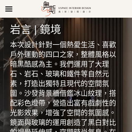
關 於 我 們
岩言 | 鏡境
作品集
公司理念
本次設計針對一個熱愛生活、喜歡
公司特色
聯 絡 我 們
所有作品
戶外運動的四口之家，整體風格以
新聞報導
新成屋
營業資訊
搜索
暗黑酷感為主。我們運用了大理
石、岩石、玻璃和鐵件等自然元
影音專區
商業空間
維修/售後服務
07 971 0520
素，打造出獨特且現代的空間氛
uspace666@gmail.com
獲獎紀錄
老屋翻新
預約諮詢
圍。沙發背景牆借鑑冰山紋理，搭
專業執照
配彩色燈帶，營造出富有戲劇性的
輕裝潢
光影效果，增強了空間的氛圍感。
LINE諮詢
鏡面與玻璃的運用創造了黑白對比