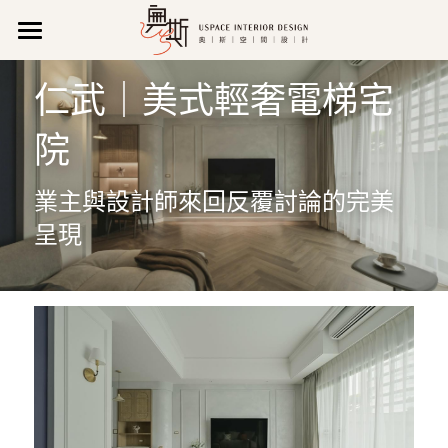
關 於 我 們
仁武｜美式輕奢電梯宅
作品集
公司理念
院
公司特色
聯 絡 我 們
所有作品
業主與設計師來回反覆討論的完美
新聞報導
新成屋
營業資訊
搜索
呈現
影音專區
商業空間
維修/售後服務
07 971 0520
uspace666@gmail.com
獲獎紀錄
老屋翻新
預約諮詢
專業執照
輕裝潢
LINE諮詢