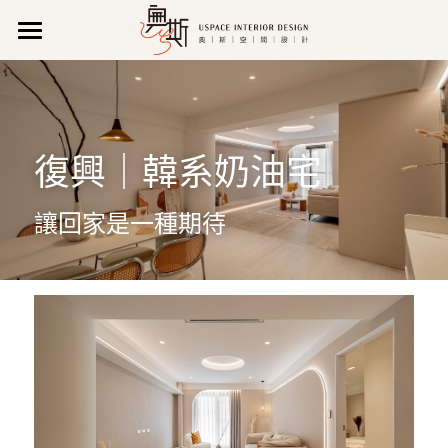
關 於 我 們
作品集
公司理念
復興｜韓系奶油宅
公司特色
聯 絡 我 們
所有作品
新聞報導
新成屋
營業資訊
搜索
讓回家是一種期待
影音專區
商業空間
維修/售後服務
07 971 0520
uspace666@gmail.com
獲獎紀錄
老屋翻新
預約諮詢
專業執照
輕裝潢
LINE諮詢